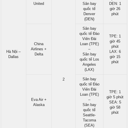
United
Sân bay
DEN: 1
quốc tế
giờ 26
Denver
phút
(DEN)
Sân bay
quốc tế Đào
TPE: 1
Viên Đài
giờ 45
China
Loan (TPE)
phút
Airlines +
–
Hà Nội –
LAX: 6
Delta
Sân bay
Dallas
giờ 15
quốc tế Los
phút
Angeles
(LAX)
Sân bay
2
quốc tế Đào
Viên Đài
TPE: 1
Loan (TPE)
giờ 5 phút
Eva Air +
–
SEA: 5
Alaska
Sân bay
giờ 58
quốc tế
phút
Seattle-
Tacoma
(SEA)