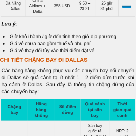
China
Đà Nẵng
9:50 –
25 giờ
Airlines +
358 USD
– Dallas
23:21
31 phút
Delta
Lưu ý:
Giờ khởi hành / giờ đến tính theo giờ địa phương
Giá vé chưa bao gồm thuế và phụ phí
Giá vé thay đổi tùy vào thời điểm đặt vé
CHI TIẾT CHẶNG BAY ĐI DALLAS
Các hãng hàng không phục vụ các chuyến bay nối chuyến
đi Dallas sẽ quá cảnh tại ít nhất 1 – 2 điểm dừn trước khi
hạ cánh ở Dallas. Sau đây là thông tin chặng dừng của
các chuyến bay:
Hãng
Quá cảnh
Thời
Chặng
Số điểm
hàng
tại sân
gian quá
bay
dừng
không
bay
cảnh
Sân bay
quốc tế
NRT: 2