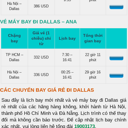
Hà Nội –
386 USD
Dallas
VÉ MÁY BAY ĐI DALLAS – ANA
Giá vé (1
Chặng
Tổng thời
chiều) chỉ
Lịch bay
bay
gian bay
từ
TP HCM –
7:30 –
22 giờ 11
332 USD
Dallas
16:41
phút
Hà Nội –
00:25 –
29 giờ 16
336 USD
Dallas
16:41
phút
CÁC CHUYẾN BAY GIÁ RẺ ĐI DALLAS
Sau đây là lịch bay mới nhất và vé máy bay đi Dallas giá
rẻ nhất của các hãng hàng không, khởi hành từ Hà Nội,
thành phố Hồ Chí Minh và Đà Nẵng. Lịch trình có thể thay
đổi mà không cần báo trước. Để cập nhật lịch bay chính
xác nhất, vui lòng liên hệ tổng đài
19003173
.