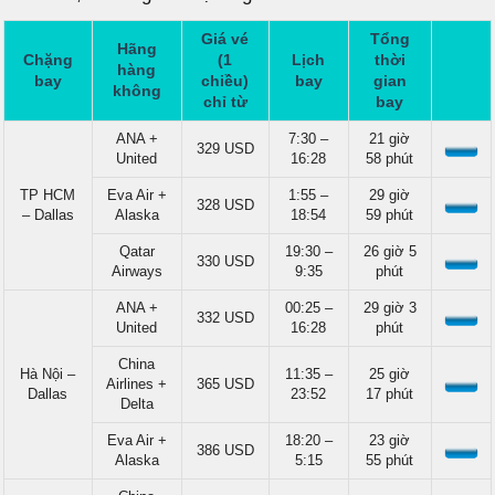
Giá vé
Tổng
Hãng
Chặng
(1
Lịch
thời
hàng
bay
chiều)
bay
gian
không
chỉ từ
bay
ANA +
7:30 –
21 giờ
329 USD
United
16:28
58 phút
TP HCM
Eva Air +
1:55 –
29 giờ
328 USD
– Dallas
Alaska
18:54
59 phút
Qatar
19:30 –
26 giờ 5
330 USD
Airways
9:35
phút
ANA +
00:25 –
29 giờ 3
332 USD
United
16:28
phút
China
Hà Nội –
11:35 –
25 giờ
Airlines +
365 USD
Dallas
23:52
17 phút
Delta
Eva Air +
18:20 –
23 giờ
386 USD
Alaska
5:15
55 phút