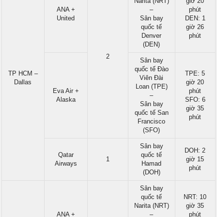
Narita (NRT)
giờ 20
ANA +
–
phút
United
Sân bay
DEN: 1
quốc tế
giờ 26
Denver
phút
(DEN)
2
Sân bay
quốc tế Đào
TP HCM –
TPE: 5
Viên Đài
Dallas
giờ 20
Loan (TPE)
Eva Air +
phút
–
Alaska
SFO: 6
Sân bay
giờ 35
quốc tế San
phút
Francisco
(SFO)
Sân bay
DOH: 2
Qatar
quốc tế
1
giờ 15
Airways
Hamad
phút
(DOH)
Sân bay
quốc tế
NRT: 10
Narita (NRT)
giờ 35
ANA +
–
phút