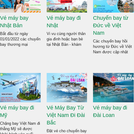
Vé máy bay
Vé máy bay đi
Chuyến bay từ
Nhật Bản
Nhật
Đức về Việt
Nam
Bắt đầu từ ngày
Vi vu cùng người thân
01/01/2022 các chuyến
gia đình hoặc bạn bè
Các chuyến bay hồi
bay thương mại
tại Nhật Bản - khám
hương từ Đức về Việt
thường lệ 2 chiều Việt
phá đất nước mặt trời
Nam được cập nhật
Nam - Nhật Bản chính
mọc với vé máy bay
liên tục
thức được khai thác
giá giảm cực sốc chỉ
tại dichvuhangkhong.bi
bởi hai hãng hàng
từ 108 USD.
Đặt vé máy bay từ
không Vietnam Airlines
Đức về Việt Nam với
và VietJet.
Combo trọn gói nhiều
ưu đãi
Vé máy bay đi
Vé Máy Bay Từ
Vé máy bay đi
Mỹ
Việt Nam Đi Đài
Đài Loan
Bắc
Chặng bay Việt Nam đi
thẳng Mỹ sẽ được
Đặt vé cho chuyến bay