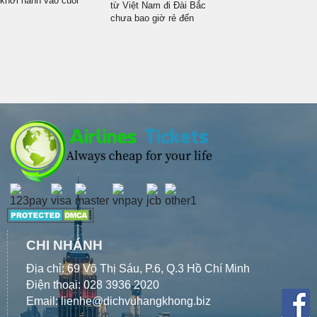
khởi hành vào cuối
từ Việt Nam đi Đài Bắc
tháng 11/2021. Du lịch
chưa bao giờ rẻ đến
nước Mỹ giá rẻ chỉ từ
thế với MyBooking!
430 USD tại Vietnam
Chỉ 132 USD bạn đã
Tickets
sở hữu tấm vé cho
chuyến bay từ Việt
Nam đi Đài Bắc kịp dịp
Tết Nguyên Đán này!
CHI NHÁNH
Địa chỉ: 69 Võ Thị Sáu, P.6, Q.3 Hồ Chí Minh
Điện thoại: 028 3936 2020
Email: lienhe@dichvuhangkhong.biz