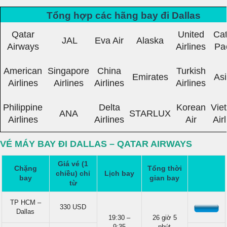
Tổng hợp các hãng bay đi Dallas
Qatar
United
Ca
JAL
Eva Air
Alaska
Airways
Airlines
Pac
American
Singapore
China
Turkish
Emirates
As
Airlines
Airlines
Airlines
Airlines
Philippine
Delta
Korean
Vie
ANA
STARLUX
Airlines
Airlines
Air
Air
VÉ MÁY BAY ĐI DALLAS – QATAR AIRWAYS
Giá vé (1
Chặng
Tổng thời
chiều) chỉ
Lịch bay
bay
gian bay
từ
TP HCM –
330 USD
Dallas
19:30 –
26 giờ 5
9:35
phút