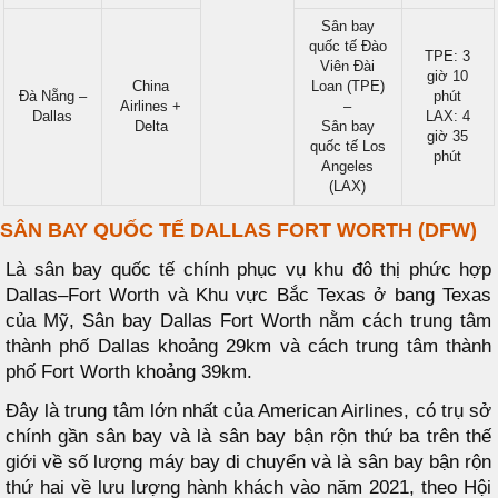
Sân bay
quốc tế Đào
TPE: 3
Viên Đài
giờ 10
China
Loan (TPE)
Đà Nẵng –
phút
Airlines +
–
Dallas
LAX: 4
Delta
Sân bay
giờ 35
quốc tế Los
phút
Angeles
(LAX)
SÂN BAY QUỐC TẾ DALLAS FORT WORTH (DFW)
Là sân bay quốc tế chính phục vụ khu đô thị phức hợp
Dallas–Fort Worth và Khu vực Bắc Texas ở bang Texas
của Mỹ, Sân bay Dallas Fort Worth nằm cách trung tâm
thành phố Dallas khoảng 29km và cách trung tâm thành
phố Fort Worth khoảng 39km.
Đây là trung tâm lớn nhất của American Airlines, có trụ sở
chính gần sân bay và là sân bay bận rộn thứ ba trên thế
giới về số lượng máy bay di chuyển và là sân bay bận rộn
thứ hai về lưu lượng hành khách vào năm 2021, theo Hội