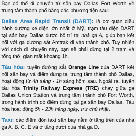
Bạn có thể di chuyển từ sân bay Dallas Fort Worth về
trung tâm thành phố bằng các phương tiện sau:
Dallas Area Rapid Transit (DART):
là cơ quan điều
hành đường xe điện lớn nhất ở Mỹ, trạm tàu điện DART
tại sân bay Dallas được bố trí tại
nhà ga A
, giúp bạn kết
nối với ga đường sắt Amtrak đi vào thành phố. Tuy nhiên
với cách di chuyển này, bạn sẽ phải dừng tại 2 trạm và
tổng thời gian mất khoảng 1h.
Tàu hỏa:
tuyến đường sắt
Orange Line
của DART kết
nối sân bay và điểm dừng tại trung tâm thành phố Dallas,
hoạt động từ
4h sáng - 1h
sáng hôm sau. Ngoài ra, tuyến
tàu hỏa
Trinity Railway Express (TRE)
chạy giữa ga
Dallas Union Station và trung tâm thành phố Fort Worth,
trong hành trình có điểm dừng tại ga sân bay Dallas. Tàu
hỏa hoạt động
5h - 23h hàng ngày, trừ chủ nhật
.
Taxi:
các điểm đón taxi sân bay nằm ở tầng trên của nhà
ga A, B, C, E và ở tầng dưới của nhà ga D.