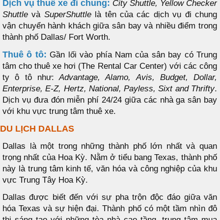
Dịch vụ thuê xe đi chung:
City Shuttle, Yellow Checker
Shuttle
và
SuperShuttle
là tên của các dịch vụ đi chung
vận chuyển hành khách giữa sân bay và nhiều điểm trong
thành phố Dallas/ Fort Worth.
Thuê ô tô:
Gần lối vào phía Nam của sân bay có Trung
tâm cho thuê xe hơi (The Rental Car Center) với các công
ty ô tô như:
Advantage, Alamo, Avis, Budget, Dollar,
Enterprise, E-Z, Hertz, National, Payless, Sixt and Thrifty
.
Dịch vụ đưa đón miễn phí 24/24 giữa các nhà ga sân bay
với khu vực trung tâm thuê xe.
DU LỊCH DALLAS
Dallas là một trong những thành phố lớn nhất và quan
trọng nhất của Hoa Kỳ. Nằm ở tiểu bang Texas, thành phố
này là trung tâm kinh tế, văn hóa và công nghiệp của khu
vực Trung Tây Hoa Kỳ.
Dallas được biết đến với sự pha trộn độc đáo giữa văn
hóa Texas và sự hiện đại. Thành phố có một tầm nhìn đô
thị sáng tạo với những tòa nhà cao tầng, trung tâm mua