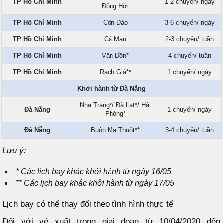
TP Hồ Chí Minh
1-2 chuyến/ ngày
Đồng Hới
TP Hồ Chí Minh
Côn Đảo
3-6 chuyến/ ngày
TP Hồ Chí Minh
Cà Mau
2-3 chuyến/ tuần
TP Hồ Chí Minh
Vân Đồn*
4 chuyến/ tuần
TP Hồ Chí Minh
Rạch Giá**
1 chuyến/ ngày
Khởi hành từ Đà Nẵng
Nha Trang*/ Đà Lạt*/ Hải
Đà Nẵng
1 chuyến/ ngày
Phòng*
Đà Nẵng
Buôn Ma Thuột**
3-4 chuyến/ tuần
Lưu ý:
* Các lịch bay khác khởi hành từ ngày 16/05
** Các lịch bay khác khởi hành từ ngày 17/05
Lịch bay có thể thay đổi theo tình hình thực tế
Đối với vé xuất trong giai đoạn từ 10/04/2020 đến