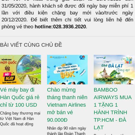
31/05/2020, hành khách sẽ được đổi ngày bay miễn phí 1
lần với điều kiện chặng bay mới vào/trước ngày
20/12/2020. Để biết thêm chi tiết vui lòng liên hệ đến
phòng vé theo
hotline:028.3936.2020
.
BÀI VIẾT CÙNG CHỦ ĐỀ
Vé máy bay đi
Chào mừng
BAMBOO
Hàn Quốc giá rẻ
tháng thanh niên
AIRWAYS MUA
chỉ từ 100 USD
Vietnam Airlines
1 TẶNG 1
mở bán vé
HÀNH TRÌNH
Chặng bay thương mại
từ Việt Nam đi Hàn
90.000Đ
TP.HCM - ĐÀ
Quốc đã hoạt động
LẠT
Nhân dịp 90 năm ngày
bình thường và ngày
thành lập Đoàn Thanh
càng tấp nập. Giờ đây