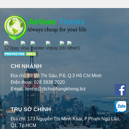
đặt vé bay từ 2 người
nay, hành khách hãy
ưu đãi cực khủng từ
trở lên là bạn được
liên hệ ngay đến
hãng hàng không Tre
giảm ngay 20% giá vé
Vietnam Tickets để
Việt dịp sau Tết. Chi
rồi. Còn chần chờ gì
được tư vấn chi tiết
tiết chương trình bạn
mà chưa tìm "cạ
chương trình khuyến
có thể tham khảo ngay
cứng", tưng bừng rinh
mãi và được hỗ trợ
sau đây:
ưu đãi và thoải mái tận
đặt vé nhanh nhất.
hưởng chuyến đi nào.
Liên hệ ngay đến
Dichvuhangkhong.biz
để được đặt vé
khuyến mãi nhanh nhất
nhé!
CHI NHÁNH
Địa chỉ: 69 Võ Thị Sáu, P.6, Q.3 Hồ Chí Minh
Điện thoại: 028 3936 2020
Email: lienhe@dichvuhangkhong.biz
TRỤ SỞ CHÍNH
Địa chỉ: 173 Nguyễn Thị Minh Khai, P.Phạm Ngũ Lão,
Q1, Tp.HCM