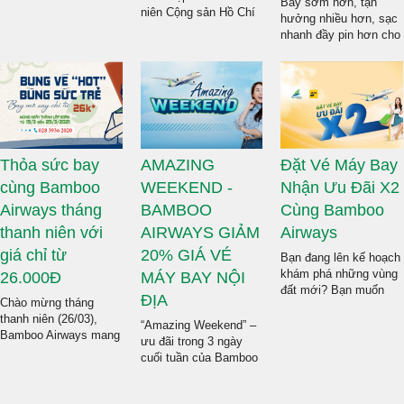
Bay sớm hơn, tận
niên Cộng sản Hồ Chí
hành khách đã có thể
hưởng nhiều hơn, sạc
Minh 26/3, VNA triển
mua được vé máy bay
nhanh đầy pin hơn cho
khai chương trình ưu
đi Hàn Quốc với giá
tâm hồn tràn năng
đãi đồng giá 90.000
chỉ từ 100 USD.
lượng, đi vui để trở về
đồng/chiều (tương
bận rộn thật hiệu quả
đương 579.000
cùng siêu khuyến mãi
đồng/chiều bao gồm
của Bamboo Airways.
thuế, phí) trên tất cả
Liên hệ ngay đến
các hành trình nội địa
Dichvuhangkhong.biz
do VNA trực tiếp khai
Thỏa sức bay
AMAZING
Đặt Vé Máy Bay
để được hỗ trợ thông
thác. Nhanh tay, liên
tin khuyên mãi MUA 1
cùng Bamboo
WEEKEND -
Nhận Ưu Đãi X2
hệ ngay đến Vietnam
TẶNG 1 nhé!
Tickets để được tư
Airways tháng
BAMBOO
Cùng Bamboo
vấn chi tiết nhất về
thanh niên với
AIRWAYS GIẢM
Airways
chương trình khuyến
giá chỉ từ
20% GIÁ VÉ
mãi và đặt vé máy bay
Bạn đang lên kế hoạch
Vietnam Airlines nhanh
khám phá những vùng
26.000Đ
MÁY BAY NỘI
nhất!
đất mới? Bạn muốn
ĐỊA
Chào mừng tháng
tận hưởng những
thanh niên (26/03),
khoảnh khắc vui vẻ, ý
“Amazing Weekend” –
Bamboo Airways mang
nghĩa cùng gia đình và
ưu đãi trong 3 ngày
đến cho hành khách
bạn bè? Vậy thì hãy
cuối tuần của Bamboo
chương trình khuyến
nhanh chóng lên kế
Airways trở lại với sức
mãi hấp dẫn chỉ từ
hoạch đặt vé máy bay
hút mạnh hơn. Chỉ cần
26.000Đ. Ngay hôm
Bamboo Airways nhận