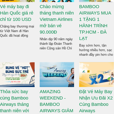
Vé máy bay đi
Chào mừng
BAMBOO
Hàn Quốc giá rẻ
tháng thanh niên
AIRWAYS MUA
chỉ từ 100 USD
Vietnam Airlines
1 TẶNG 1
mở bán vé
HÀNH TRÌNH
Chặng bay thương mại
từ Việt Nam đi Hàn
90.000Đ
TP.HCM - ĐÀ
Quốc đã hoạt động
LẠT
Nhân dịp 90 năm ngày
bình thường và ngày
thành lập Đoàn Thanh
càng tấp nập. Giờ đây
Bay sớm hơn, tận
niên Cộng sản Hồ Chí
hành khách đã có thể
hưởng nhiều hơn, sạc
Minh 26/3, VNA triển
mua được vé máy bay
nhanh đầy pin hơn cho
khai chương trình ưu
đi Hàn Quốc với giá
tâm hồn tràn năng
đãi đồng giá 90.000
chỉ từ 100 USD.
lượng, đi vui để trở về
đồng/chiều (tương
bận rộn thật hiệu quả
đương 579.000
cùng siêu khuyến mãi
đồng/chiều bao gồm
của Bamboo Airways.
thuế, phí) trên tất cả
Liên hệ ngay đến
các hành trình nội địa
Dichvuhangkhong.biz
do VNA trực tiếp khai
Thỏa sức bay
AMAZING
Đặt Vé Máy Bay
để được hỗ trợ thông
thác. Nhanh tay, liên
tin khuyên mãi MUA 1
cùng Bamboo
WEEKEND -
Nhận Ưu Đãi X2
hệ ngay đến Vietnam
TẶNG 1 nhé!
Tickets để được tư
Airways tháng
BAMBOO
Cùng Bamboo
vấn chi tiết nhất về
thanh niên với
AIRWAYS GIẢM
Airways
chương trình khuyến