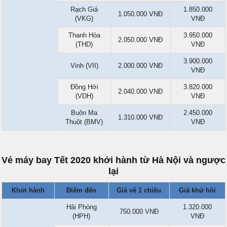
Rạch Giá
1.850.000
1.050.000 VNĐ
(VKG)
VNĐ
Thanh Hóa
3.950.000
2.050.000 VNĐ
(THD)
VNĐ
3.900.000
Vinh (VII)
2.000.000 VNĐ
VNĐ
Đồng Hới
3.820.000
2.040.000 VNĐ
(VDH)
VNĐ
Buôn Ma
2.450.000
1.310.000 VNĐ
Thuột (BMV)
VNĐ
Vé máy bay Tết 2020 khởi hành từ Hà Nội và ngược
lại
Khởi hành
Điểm đến
Giá vé 1 chiều
Giá khứ hồi
Hải Phòng
1.320.000
750.000 VNĐ
(HPH)
VNĐ