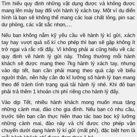
Tìm hiểu quy định những vật dụng được và không được
mang lên máy bay đối với hành lý xách tay. Một ví dụ điển
hình là bạn sẽ không thể mang các loại chất lỏng, pin sạc
dự phòng, các vật sắc nhọn,…
Nếu bạn không nắm kỹ yêu cầu về hành lý kí gửi, xách
tay hay vượt quá số kí cho phép thì bạn sẽ gặp không ít
trở ngại và rắc rối đấy. Vì không phải ai cũng hiểu về các
quy định về hành lý gửi này. Thông thường mỗi hành
khách sẽ được mang theo 7kg hành lý xách tay, nhưng
vào dịp tết, bạn cần phải mang theo quà cáp về biếu
người thân, nên hãy cân đo kĩ lưỡng số hành lý bạn mang
theo để tránh tình trạng quá tải hành lý nhé. Khi đó bạn
phải trả thêm 1 khoản chi phí riêng cho hành lý đấy.
Vào dịp Tết, nhiều hành khách mong muốn mua tặng
những cành mai, đào cho gia đình. Nếu bạn có nhu cầu,
trước tiên bạn cần thực hiện thao tác bao bọc kỹ lưỡng
những cành mai, đào này và chỉ được cho phép vận
chuyển dưới dạng hành lý kí gửi (mất phí), đặc biệt hơn là