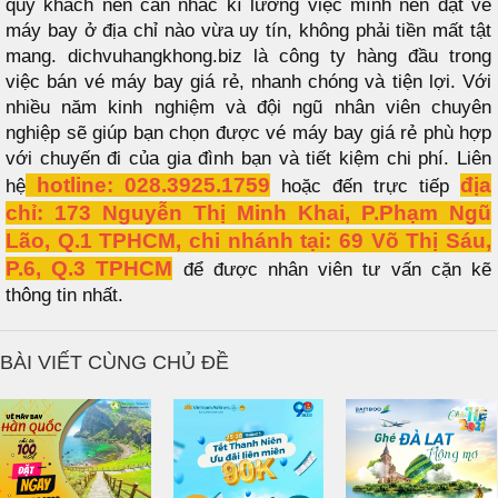
quý khách nên cân nhắc kĩ lưỡng việc mình nên đặt vé
máy bay ở địa chỉ nào vừa uy tín, không phải tiền mất tật
mang. dichvuhangkhong.biz là công ty hàng đầu trong
việc bán vé máy bay giá rẻ, nhanh chóng và tiện lợi. Với
nhiều năm kinh nghiệm và đội ngũ nhân viên chuyên
nghiệp sẽ giúp bạn chọn được vé máy bay giá rẻ phù hợp
với chuyến đi của gia đình bạn và tiết kiệm chi phí. Liên
hotline: 028.3925.1759
địa
hệ
hoặc đến trực tiếp
chỉ: 173 Nguyễn Thị Minh Khai, P.Phạm Ngũ
Lão, Q.1 TPHCM, chi nhánh tại: 69 Võ Thị Sáu,
P.6, Q.3 TPHCM
để được nhân viên tư vấn cặn kẽ
thông tin nhất.
BÀI VIẾT CÙNG CHỦ ĐỀ