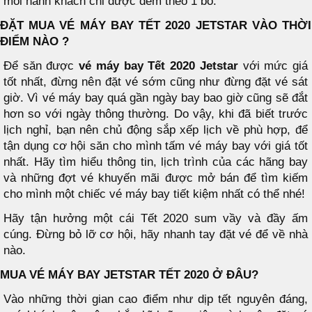
mỗi hành khách chỉ được đem theo 1 bó.
ĐẶT MUA VÉ MÁY BAY TẾT 2020 JETSTAR VÀO THỜI
ĐIỂM NÀO ?
Để săn được
vé máy bay Tết 2020 Jetstar
với mức giá
tốt nhất, đừng nên đặt vé sớm cũng như đừng đặt vé sát
giờ. Vì vé máy bay quá gần ngày bay bao giờ cũng sẽ đắt
hơn so với ngày thông thường. Do vậy, khi đã biết trước
lịch nghỉ, bạn nên chủ động sắp xếp lịch về phù hợp, để
tận dụng cơ hội săn cho mình tấm vé máy bay với giá tốt
nhất. Hãy tìm hiểu thông tin, lịch trình của các hãng bay
và những đợt vé khuyến mãi được mở bán để tìm kiếm
cho mình một chiếc vé máy bay tiết kiệm nhất có thể nhé!
Hãy tận hưởng một cái Tết 2020 sum vầy và đầy ấm
cúng. Đừng bỏ lỡ cơ hội, hãy nhanh tay đặt vé để về nhà
nào.
MUA VÉ MÁY BAY JETSTAR TẾT 2020 Ở ĐÂU?
Vào những thời gian cao điểm như dịp tết nguyên đáng,