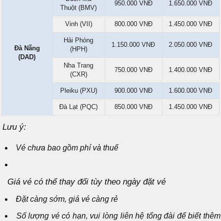
950.000 VNĐ
1.650.000 VNĐ
Thuột (BMV)
Vinh (VII)
800.000 VNĐ
1.450.000 VNĐ
Hải Phòng
1.150.000 VNĐ
2.050.000 VNĐ
Đà Nẵng
(HPH)
(DAD)
Nha Trang
750.000 VNĐ
1.400.000 VNĐ
(CXR)
Pleiku (PXU)
900.000 VNĐ
1.600.000 VNĐ
Đà Lạt (PQC)
850.000 VNĐ
1.450.000 VNĐ
Lưu ý:
Vé chưa bao gồm phí và thuế
Giá vé có thể thay đổi tùy theo ngày đặt vé
Đặt càng sớm, giá vé càng rẻ
Số lượng vé có hạn, vui lòng liên hệ tổng đài để biết thêm