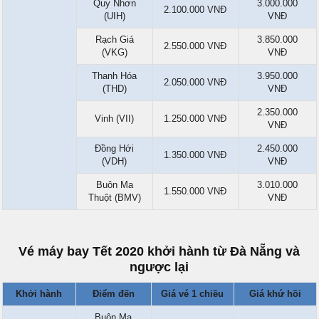
Quy Nhơn
3.000.000
2.100.000 VNĐ
(UIH)
VNĐ
Rạch Giá
3.850.000
2.550.000 VNĐ
(VKG)
VNĐ
Thanh Hóa
3.950.000
2.050.000 VNĐ
(THD)
VNĐ
2.350.000
Vinh (VII)
1.250.000 VNĐ
VNĐ
Đồng Hới
2.450.000
1.350.000 VNĐ
(VDH)
VNĐ
Buôn Ma
3.010.000
1.550.000 VNĐ
Thuột (BMV)
VNĐ
Vé máy bay Tết 2020 khởi hành từ Đà Nẵng và
ngược lại
Khởi hành
Điểm đến
Giá vé 1 chiều
Giá khứ hồi
Buôn Ma