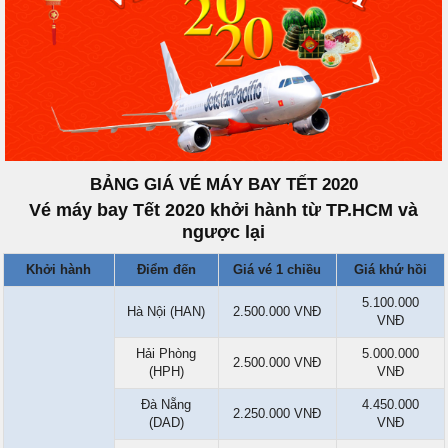
BẢNG GIÁ VÉ MÁY BAY TẾT 2020
Vé máy bay Tết 2020 khởi hành từ TP.HCM và
ngược lại
Khởi hành
Điểm đến
Giá vé 1 chiều
Giá khứ hồi
5.100.000
Hà Nội (HAN)
2.500.000 VNĐ
VNĐ
Hải Phòng
5.000.000
2.500.000 VNĐ
(HPH)
VNĐ
Đà Nẵng
4.450.000
2.250.000 VNĐ
(DAD)
VNĐ