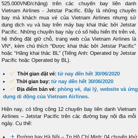
525.000VNĐ/chặng) trên các chuyến bay liên danh
Vietnam Airlines - Jetstar Pacific. Đây là những chuyến
bay mà khách mua vé của Vietnam Airlines nhưng sử
dụng dịch vụ và bay trên máy bay khai thác bởi Jetstar
Pacific. Những chuyến bay này có số hiệu hiển thị trên vé,
hệ thống đặt giữ chỗ, trang web của Vietnam Airlines là
VN*, kèm chú thích “Được khai thác bởi Jetstar Pacific”
hoặc “Hãng khai thác BL” (Tiếng Anh: Operated by Jetstar
Pacific hoặc Operated by BL).
✅
từ nay đến hết 30/06/2020
Thời gian đặt vé:
✅
từ nay đến hết 30/06/2020
Thời gian bay:
✅
phòng vé, đại lý, website và ứng
Địa điểm bán vé:
dụng di động của Vietnam Airlines
.
Hiện nay, có tổng cộng 12 chuyến bay liên danh Vietnam
Airlines – Jetstar Pacific trên các đường bay nội địa mỗi
ngày. Cụ thể:
✈
Đường bay Hà Nội – Tp Hồ Chí Minh: 04 chuyến khứ