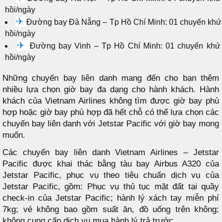
hồi/ngày
✈
Đường bay Đà Nẵng – Tp Hồ Chí Minh: 01 chuyến khứ
hồi/ngày
✈
Đường bay Vinh – Tp Hồ Chí Minh: 01 chuyến khứ
hồi/ngày
Những chuyến bay liên danh mang đến cho bạn thêm
nhiều lựa chọn giờ bay đa dạng cho hành khách. Hành
khách của Vietnam Airlines không tìm được giờ bay phù
hợp hoặc giờ bay phù hợp đã hết chỗ có thể lựa chọn các
chuyến bay liên danh với Jetstar Pacific với giờ bay mong
muốn.
Các chuyến bay liên danh Vietnam Airlines – Jetstar
Pacific được khai thác bằng tàu bay Airbus A320 của
Jetstar Pacific, phục vụ theo tiêu chuẩn dịch vụ của
Jetstar Pacific, gồm: Phục vụ thủ tục mặt đất tại quầy
check-in của Jetstar Pacific; hành lý xách tay miễn phí
7kg; vé không bao gồm suất ăn, đồ uống trên không;
không cung cấp dịch vụ mua hành lý trả trước.