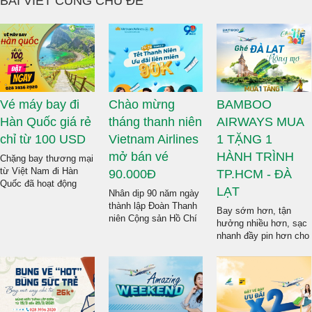
BÀI VIẾT CÙNG CHỦ ĐỀ
Vé máy bay đi
Chào mừng
BAMBOO
Hàn Quốc giá rẻ
tháng thanh niên
AIRWAYS MUA
chỉ từ 100 USD
Vietnam Airlines
1 TẶNG 1
mở bán vé
HÀNH TRÌNH
Chặng bay thương mại
từ Việt Nam đi Hàn
90.000Đ
TP.HCM - ĐÀ
Quốc đã hoạt động
LẠT
Nhân dịp 90 năm ngày
bình thường và ngày
thành lập Đoàn Thanh
càng tấp nập. Giờ đây
Bay sớm hơn, tận
niên Cộng sản Hồ Chí
hành khách đã có thể
hưởng nhiều hơn, sạc
Minh 26/3, VNA triển
mua được vé máy bay
nhanh đầy pin hơn cho
khai chương trình ưu
đi Hàn Quốc với giá
tâm hồn tràn năng
đãi đồng giá 90.000
chỉ từ 100 USD.
lượng, đi vui để trở về
đồng/chiều (tương
bận rộn thật hiệu quả
đương 579.000
cùng siêu khuyến mãi
đồng/chiều bao gồm
của Bamboo Airways.
thuế, phí) trên tất cả
Liên hệ ngay đến